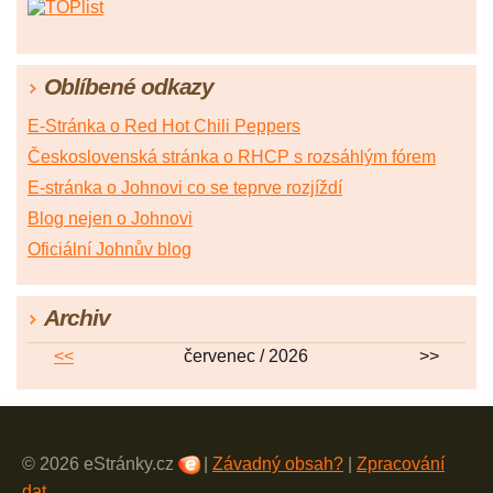
Oblíbené odkazy
E-Stránka o Red Hot Chili Peppers
Československá stránka o RHCP s rozsáhlým fórem
E-stránka o Johnovi co se teprve rozjíždí
Blog nejen o Johnovi
Oficiální Johnův blog
Archiv
<<
červenec / 2026
>>
© 2026 eStránky.cz
|
Závadný obsah?
|
Zpracování
dat