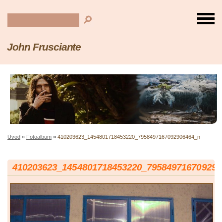
John Frusciante
Úvod
»
Fotoalbum
»
410203623_1454801718453220_7958497167092906464_n
410203623_1454801718453220_795849716709290