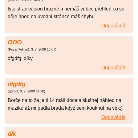
tyto stranky jsou hrozné a nemáš vubec přehled co se
děje hned na uvodni stránce máš chybu
Odpovědět
OOO
(
Poza (Admin)
,
3. 7. 2008
16:07
)
dfgdfg: díky
Odpovědět
dfgdfg
(
gdfgdf
,
3. 7. 2008
14:28
)
Borče na to že je ti 14 máš docela slušnej náhled na
muziku,až mi padla brada když sem kouknul na věk:)
Odpovědět
dík