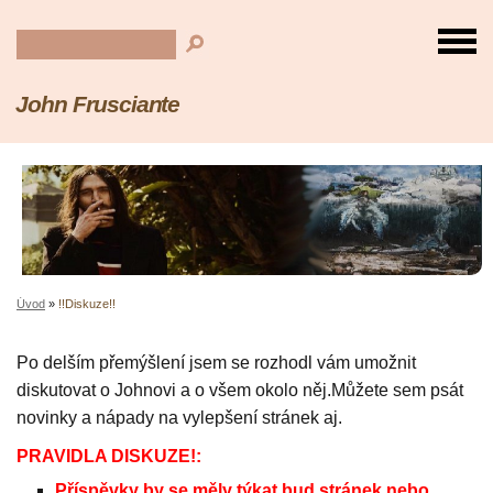
John Frusciante
Úvod
»
!!Diskuze!!
Po delším přemýšlení jsem se rozhodl vám umožnit
diskutovat o Johnovi a o všem okolo něj.Můžete sem psát
novinky a nápady na vylepšení stránek aj.
PRAVIDLA DISKUZE!:
Příspěvky by se měly týkat,bud stránek,nebo