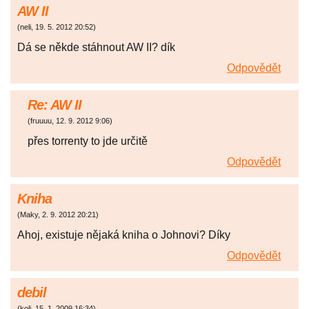
AW II
(
neli
,
19. 5. 2012
20:52
)
Dá se někde stáhnout AW II? dík
Odpovědět
Re: AW II
(
fruuuu
,
12. 9. 2012
9:06
)
přes torrenty to jde určitě
Odpovědět
Kniha
(
Maky
,
2. 9. 2012
20:21
)
Ahoj, existuje nějaká kniha o Johnovi? Díky
Odpovědět
debil
(
koli
,
15. 1. 2009
16:34
)