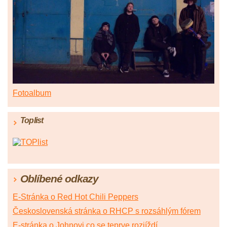
Fotoalbum
Toplist
Oblíbené odkazy
E-Stránka o Red Hot Chili Peppers
Československá stránka o RHCP s rozsáhlým fórem
E-stránka o Johnovi co se teprve rozjíždí