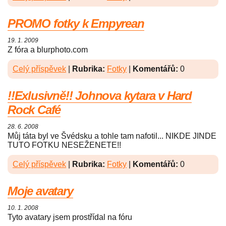
PROMO fotky k Empyrean
19. 1. 2009
Z fóra a blurphoto.com
Celý příspěvek
|
Rubrika:
Fotky
|
Komentářů:
0
!!Exlusivně!! Johnova kytara v Hard
Rock Café
28. 6. 2008
Můj táta byl ve Švédsku a tohle tam nafotil... NIKDE JINDE
TUTO FOTKU NESEŽENETE!!
Celý příspěvek
|
Rubrika:
Fotky
|
Komentářů:
0
Moje avatary
10. 1. 2008
Tyto avatary jsem prostřídal na fóru