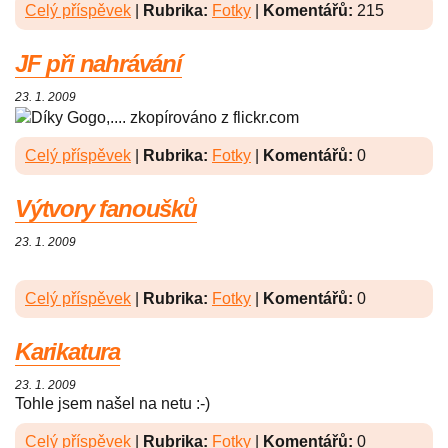
Celý příspěvek
|
Rubrika:
Fotky
|
Komentářů:
215
JF při nahrávání
23. 1. 2009
Díky Gogo,.... zkopírováno z flickr.com
Celý příspěvek
|
Rubrika:
Fotky
|
Komentářů:
0
Výtvory fanoušků
23. 1. 2009
Celý příspěvek
|
Rubrika:
Fotky
|
Komentářů:
0
Karikatura
23. 1. 2009
Tohle jsem našel na netu :-)
Celý příspěvek
|
Rubrika:
Fotky
|
Komentářů:
0