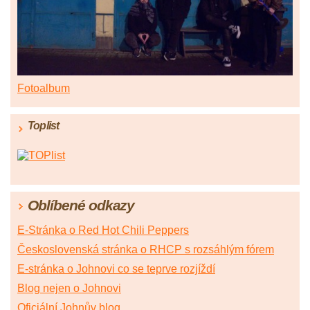
Fotoalbum
Toplist
Oblíbené odkazy
E-Stránka o Red Hot Chili Peppers
Československá stránka o RHCP s rozsáhlým fórem
E-stránka o Johnovi co se teprve rozjíždí
Blog nejen o Johnovi
Oficiální Johnův blog