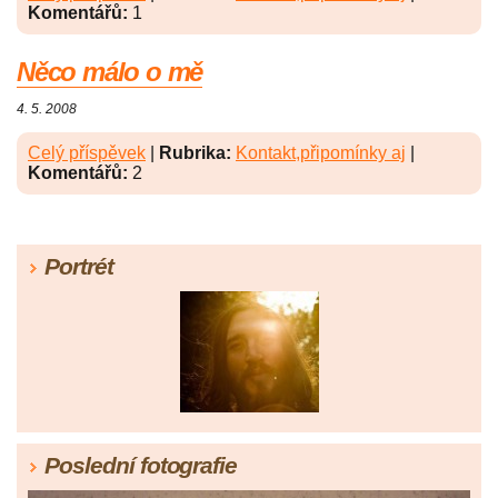
Komentářů:
1
Něco málo o mě
4. 5. 2008
Celý příspěvek
|
Rubrika:
Kontakt,připomínky aj
|
Komentářů:
2
Portrét
Poslední fotografie