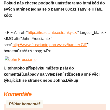
Pokud nás chcete podpořit
umístěte tento html kód do
svých stránek jedna se o banner 88x31.Tady je HTML
kód:
<P><A href="
https://frusciante.estranky.cz/
" target=_blank>
<IMG alt="John Frusciante "
src="
http://www.frusciantejohn.wz.cz/banner.GIF
"
border=0></A>&nbsp; </P>
U tohotoho příspěvku můžete psát do
komentářů,nápady na vylepšení stížnosti a jiné věci
týkajících se stránek nebo Johna.Děkuji
Komentáře
Přidat komentář