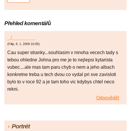
Přehled komentářů
_:________
(
Filip
,
6. 1. 2009
10:05
)
Cau super stranky...souhlasim v mnoha vecech tady s
tebou ohledne Johna pro me je to nejlepsi kytarista
vubec....ale mas tam paru chyb o nem a jeho albach
konkretne treba u tech dvou co vydal pri sve zavisloti
bylo to v roce 92 a je tam toho vic kdybys chtel neco
rekni.
Odpovědět
Portrét