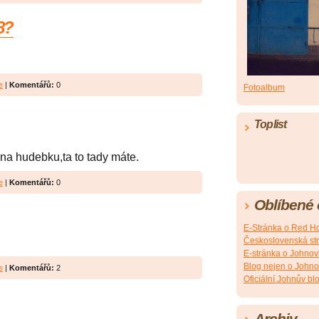
8?
e
|
Komentářů:
0
Fotoalbum
Toplist
 na hudebku,ta to tady máte.
e
|
Komentářů:
0
Oblíbené
E-Stránka o Red Ho
Československá st
E-stránka o Johnovi
Blog nejen o Johno
e
|
Komentářů:
2
Oficiální Johnův bl
Archiv