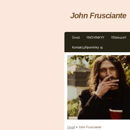
John Frusciante
Úvod
!!NOVINKY!!
!!Diskuze!!
Kontakt,připomínky aj
Úvod
»
John Frusciante