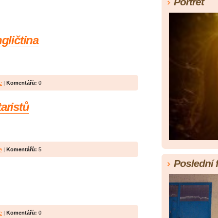
Portrét
ngličtina
e
|
Komentářů:
0
aristů
e
|
Komentářů:
5
Poslední 
e
|
Komentářů:
0