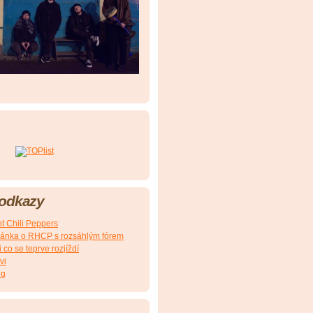
 odkazy
t Chili Peppers
ránka o RHCP s rozsáhlým fórem
 co se teprve rozjíždí
vi
og