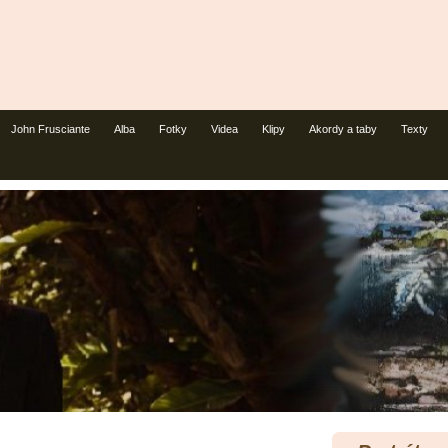
John Frusciante
Alba
Fotky
Videa
Klipy
Akordy a taby
Texty