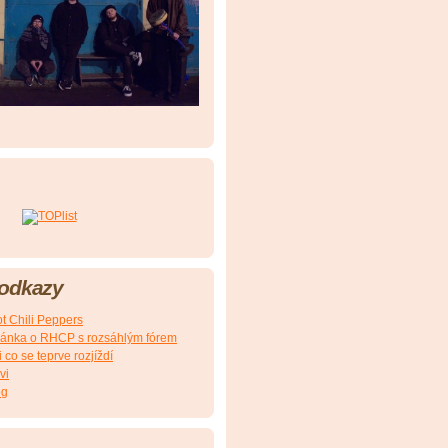
 odkazy
t Chili Peppers
ránka o RHCP s rozsáhlým fórem
 co se teprve rozjíždí
vi
og