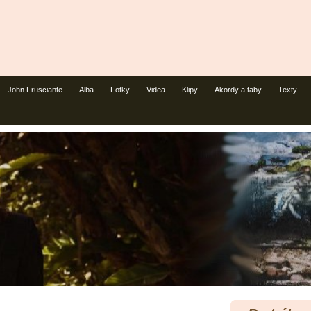
John Frusciante
Alba
Fotky
Videa
Klipy
Akordy a taby
Texty