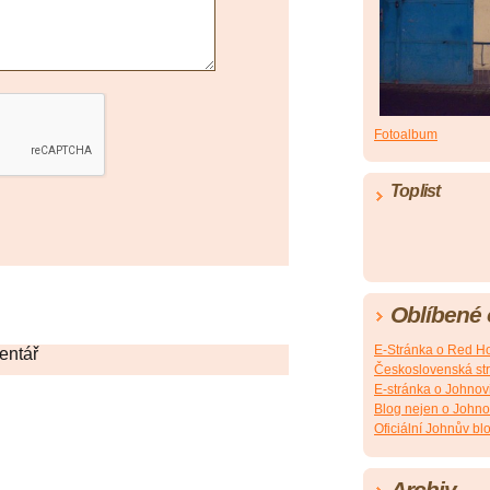
Fotoalbum
Toplist
Oblíbené
E-Stránka o Red Ho
entář
Československá st
E-stránka o Johnovi
Blog nejen o Johno
Oficiální Johnův bl
Archiv