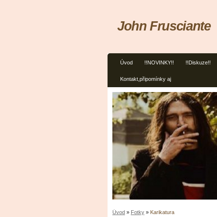
John Frusciante
Úvod
!!NOVINKY!!
!!Diskuze!!
Kontakt,připomínky aj
Úvod
»
Fotky
»
Karikatura