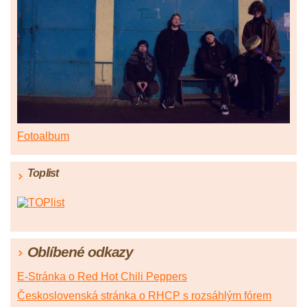
Fotoalbum
Toplist
Oblíbené odkazy
E-Stránka o Red Hot Chili Peppers
Československá stránka o RHCP s rozsáhlým fórem