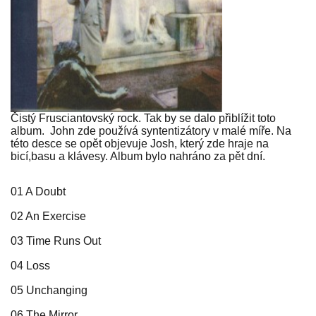
Čistý Frusciantovský rock. Tak by se dalo přiblížit toto
album. John zde používá syntentizátory v malé míře. Na
této desce se opět objevuje Josh, který zde hraje na
bicí,basu a klávesy. Album bylo nahráno za pět dní.
01 A Doubt
02 An Exercise
03 Time Runs Out
04 Loss
05 Unchanging
06 The Mirror