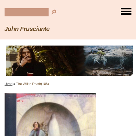
John Frusciante
Úvod
»
The Will to Death(108)