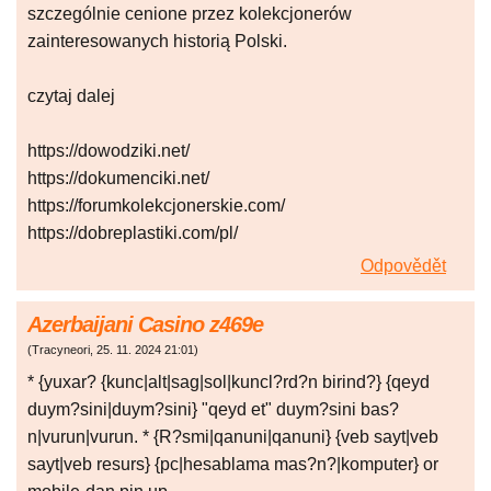
szczególnie cenione przez kolekcjonerów
zainteresowanych historią Polski.
czytaj dalej
https://dowodziki.net/
https://dokumenciki.net/
https://forumkolekcjonerskie.com/
https://dobreplastiki.com/pl/
Odpovědět
Azerbaijani Casino z469e
(
Tracyneori
,
25. 11. 2024
21:01
)
* {yuxar? {kunc|alt|sag|sol|kuncl?rd?n birind?} {qeyd
duym?sini|duym?sini} "qeyd et" duym?sini bas?
n|vurun|vurun. * {R?smi|qanuni|qanuni} {veb sayt|veb
sayt|veb resurs} {pc|hesablama mas?n?|komputer} or