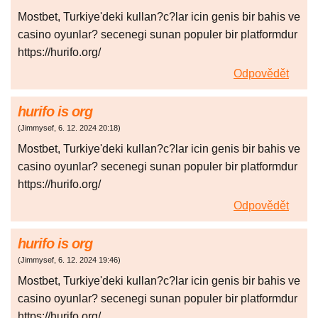
Mostbet, Turkiye'deki kullan?c?lar icin genis bir bahis ve
casino oyunlar? secenegi sunan populer bir platformdur
https://hurifo.org/
Odpovědět
hurifo is org
(
Jimmysef
,
6. 12. 2024
20:18
)
Mostbet, Turkiye'deki kullan?c?lar icin genis bir bahis ve
casino oyunlar? secenegi sunan populer bir platformdur
https://hurifo.org/
Odpovědět
hurifo is org
(
Jimmysef
,
6. 12. 2024
19:46
)
Mostbet, Turkiye'deki kullan?c?lar icin genis bir bahis ve
casino oyunlar? secenegi sunan populer bir platformdur
https://hurifo.org/