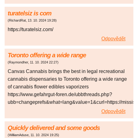
turatelsiz is com
(
RichardRat
,
13. 10. 2024
19:28
)
https://turatelsiz.com/
Odpovědět
Toronto offering a wide range
(
Raymondher
,
11. 10. 2024
22:27
)
Canvas Cannabis brings the best in legal recreational
cannabis dispensaries to Toronto offering a wide range
of cannabis flower edibles vaporizers
https://www.gefahrgut-foren.de/ubbthreads.php?
ubb=changeprefs&what=lang&value=1&curl=https://mississ
Odpovědět
Quickly delivered and some goods
(
WilliamAduse
,
11. 10. 2024
19:25
)