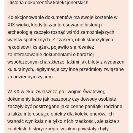
Historia dokumentów kolekcjonerskich
Kolekcjonowanie dokumentów ma swoje korzenie w
XIX wieku, kiedy to zainteresowanie historią i
archeologią zaczęło rosnąć wśród zamożniejszych
warstw społecznych. Z czasem, obok starożytnych
rękopisów i książek, pojawiło się również
zainteresowanie dokumentami o bardziej
współczesnym charakterze, takimi jak bilety z wydarzeń
kulturalnych, legitymacje czy inne przedmioty związane
z codziennym życiem.
W XX wieku, zwłaszcza po I wojnie światowej,
dokumenty takie jak paszporty czy dowody osobiste
zaczęły być postrzegane jako cenne pamiątki rodzinne,
a także interesujące obiekty dla kolekcjonerów. Ich
wartość wynikała nie tylko z ich rzadkości, ale także z
kontekstu historycznego, w jakim powstały i były