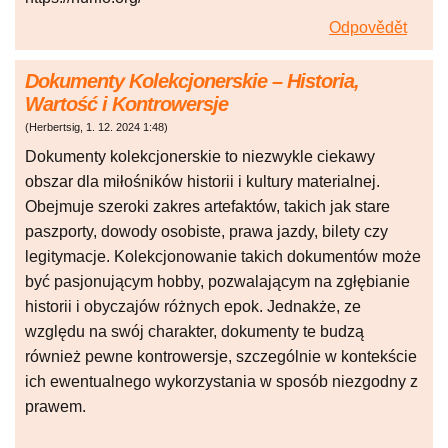
Odpovědět
Dokumenty Kolekcjonerskie – Historia,
Wartość i Kontrowersje
(
Herbertsig
,
1. 12. 2024
1:48
)
Dokumenty kolekcjonerskie to niezwykle ciekawy
obszar dla miłośników historii i kultury materialnej.
Obejmuje szeroki zakres artefaktów, takich jak stare
paszporty, dowody osobiste, prawa jazdy, bilety czy
legitymacje. Kolekcjonowanie takich dokumentów może
być pasjonującym hobby, pozwalającym na zgłębianie
historii i obyczajów różnych epok. Jednakże, ze
względu na swój charakter, dokumenty te budzą
również pewne kontrowersje, szczególnie w kontekście
ich ewentualnego wykorzystania w sposób niezgodny z
prawem.