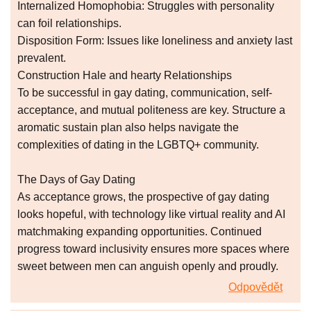
Internalized Homophobia: Struggles with personality
can foil relationships.
Disposition Form: Issues like loneliness and anxiety last
prevalent.
Construction Hale and hearty Relationships
To be successful in gay dating, communication, self-
acceptance, and mutual politeness are key. Structure a
aromatic sustain plan also helps navigate the
complexities of dating in the LGBTQ+ community.
The Days of Gay Dating
As acceptance grows, the prospective of gay dating
looks hopeful, with technology like virtual reality and AI
matchmaking expanding opportunities. Continued
progress toward inclusivity ensures more spaces where
sweet between men can anguish openly and proudly.
Odpovědět