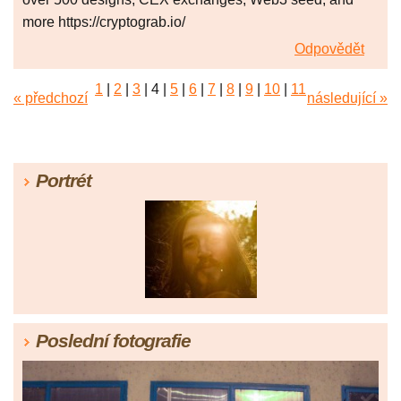
more https://cryptograb.io/
Odpovědět
1
|
2
|
3
|
4
|
5
|
6
|
7
|
8
|
9
|
10
|
11
« předchozí
následující »
Portrét
Poslední fotografie