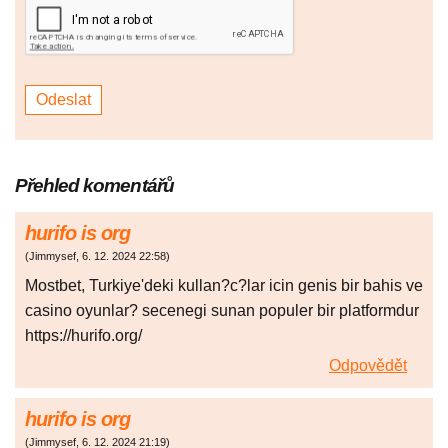
Přehled komentářů
hurifo is org
(
Jimmysef
,
6. 12. 2024
22:58
)
Mostbet, Turkiye'deki kullan?c?lar icin genis bir bahis ve
casino oyunlar? secenegi sunan populer bir platformdur
https://hurifo.org/
Odpovědět
hurifo is org
(
Jimmysef
,
6. 12. 2024
21:19
)