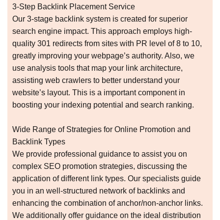
3-Step Backlink Placement Service
Our 3-stage backlink system is created for superior
search engine impact. This approach employs high-
quality 301 redirects from sites with PR level of 8 to 10,
greatly improving your webpage’s authority. Also, we
use analysis tools that map your link architecture,
assisting web crawlers to better understand your
website’s layout. This is a important component in
boosting your indexing potential and search ranking.
Wide Range of Strategies for Online Promotion and
Backlink Types
We provide professional guidance to assist you on
complex SEO promotion strategies, discussing the
application of different link types. Our specialists guide
you in an well-structured network of backlinks and
enhancing the combination of anchor/non-anchor links.
We additionally offer guidance on the ideal distribution