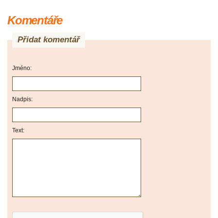
Komentáře
Přidat komentář
Jméno:
Nadpis:
Text: