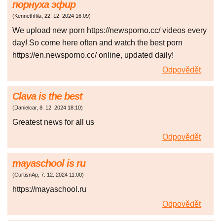
порнуха эфир
(
Kennethflila
,
22. 12. 2024
16:09
)
We upload new porn https://newsporno.cc/ videos every
day! So come here often and watch the best porn
https://en.newsporno.cc/ online, updated daily!
Odpovědět
Clava is the best
(
Danielcar
,
8. 12. 2024
18:10
)
Greatest news for all us
Odpovědět
mayaschool is ru
(
CurtisnAp
,
7. 12. 2024
11:00
)
https://mayaschool.ru
Odpovědět