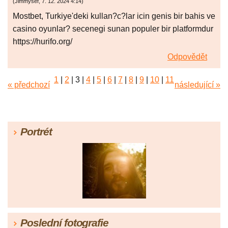
(
Jimmysef
,
7. 12. 2024
4:14
)
Mostbet, Turkiye'deki kullan?c?lar icin genis bir bahis ve
casino oyunlar? secenegi sunan populer bir platformdur
https://hurifo.org/
Odpovědět
1
|
2
|
3
|
4
|
5
|
6
|
7
|
8
|
9
|
10
|
11
« předchozí
následující »
Portrét
Poslední fotografie