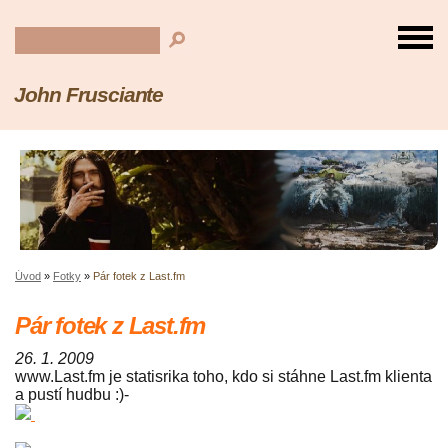
John Frusciante
Úvod
»
Fotky
»
Pár fotek z Last.fm
Pár fotek z Last.fm
26. 1. 2009
www.Last.fm je statisrika toho, kdo si stáhne Last.fm klienta
a pustí hudbu :)-