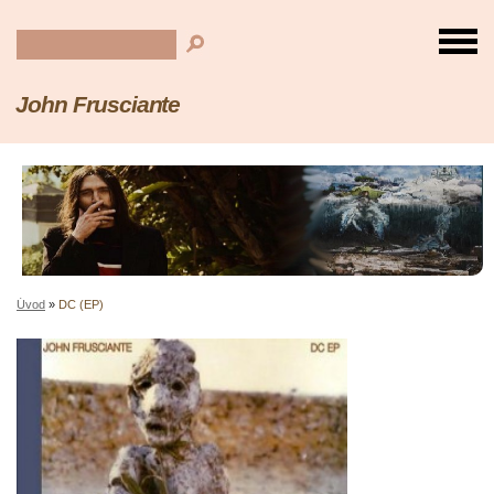
John Frusciante
Úvod
»
DC (EP)