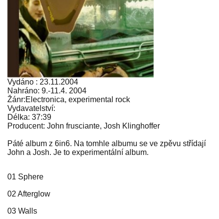
Vydáno : 23.11.2004
Nahráno: 9.-11.4. 2004
Žánr:Electronica, experimental rock
Vydavatelství:
Délka: 37:39
Producent: John frusciante, Josh Klinghoffer
Páté album z 6in6. Na tomhle albumu se ve zpěvu střídají
John a Josh. Je to experimentální album.
01 Sphere
02 Afterglow
03 Walls