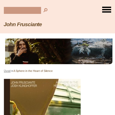
John Frusciante
Úvod
»
A Sphere in the Heart of Silence