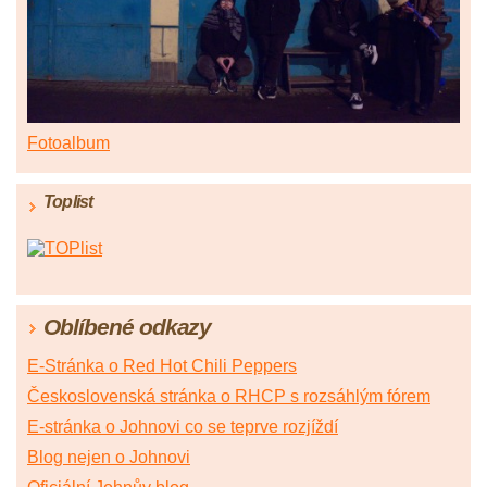
Fotoalbum
Toplist
Oblíbené odkazy
E-Stránka o Red Hot Chili Peppers
Československá stránka o RHCP s rozsáhlým fórem
E-stránka o Johnovi co se teprve rozjíždí
Blog nejen o Johnovi