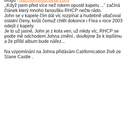
blogu :
http://johnfrusciante.com/
,,Když jsem před více než rokem opustil kapelu ..." začíná
článek který mnoho fanoušku RHCP nečte rádo.
John se v kapele čím dál víc rozpínal a hudebně utlačoval
ostatní členy, kvůli čemuž chtěl dokonce i Flea v roce 2003
odejít z kapely.
Je to už jasné, John je z kola ven, už nikdy víc, RHCP se
podle mě odchodem Johna změní.. doufejme že k lepšímu
a že příští album bude nářez...
Na vzpomínání na Johna přidávám Californication živě ze
Slane Castle .