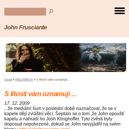
John Frusciante
Úvod
»
!!NOVINKY!!
»
S lítostí vám oznamuji ...
S lítostí vám oznamuji ...
17. 12. 2009
...že mediální šum v poslední době naznačoval, že se v
kapele dějí zvláštní věci. Šeptalo se o tom ,že John opouští
kapelu a nahradí ho Josh Klinghoffer. Tyto zvěsti byly
doposud nepotvrzené, dokud se John nevyjádřil na svém