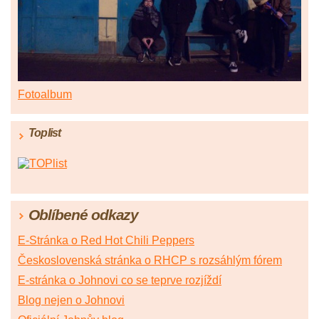
Fotoalbum
Toplist
Oblíbené odkazy
E-Stránka o Red Hot Chili Peppers
Československá stránka o RHCP s rozsáhlým fórem
E-stránka o Johnovi co se teprve rozjíždí
Blog nejen o Johnovi