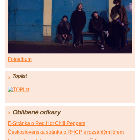
Fotoalbum
Toplist
Oblíbené odkazy
E-Stránka o Red Hot Chili Peppers
Československá stránka o RHCP s rozsáhlým fórem