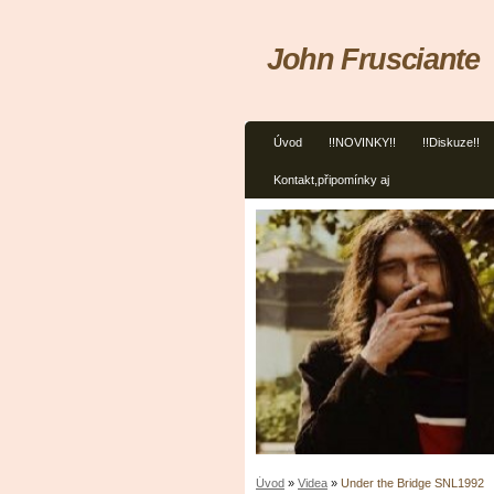
John Frusciante
Úvod
!!NOVINKY!!
!!Diskuze!!
Kontakt,připomínky aj
Úvod
»
Videa
»
Under the Bridge SNL1992