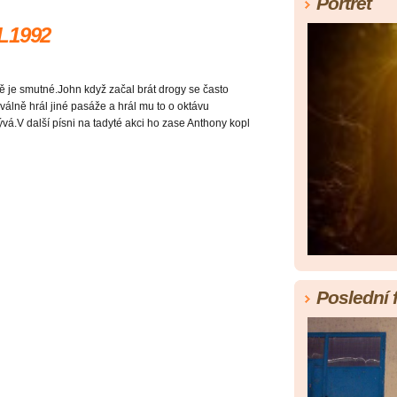
Portrét
NL1992
ně je smutné.John když začal brát drogy se často
álně hrál jiné pasáže a hrál mu to o oktávu
vá.V další písni na tadyté akci ho zase Anthony kopl
Poslední 