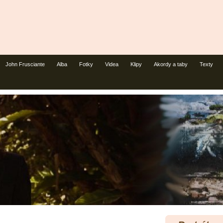
John Frusciante
Alba
Fotky
Videa
Klipy
Akordy a taby
Texty