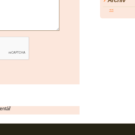
<<
entář