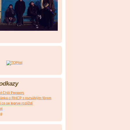
 odkazy
t Chili Peppers
ránka o RHCP s rozsáhlým fórem
 co se teprve rozjíždí
vi
og