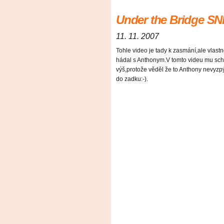
Under the Bridge S
11. 11. 2007
Tohle video je tady k zasmání,ale vlast
hádal s Anthonym.V tomto videu mu schv
výš,protože věděl že to Anthony nevyzpý
do zadku:-).