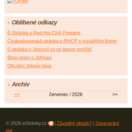
Oblíbené odkazy
E-Stránka o Red Hot Chili Peppers
Československá stránka o RHCP s rozsáhlým fórem
E-stránka o Johnovi co se teprve rozjíždí
Blog nejen o Johnovi
Oficiální Johnův blog
Archiv
<<
červenec / 2026
>>
© 2026 eStránky.cz
|
Závadný obsah?
|
Zpracování
dat