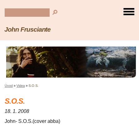
John Frusciante
Úvod
»
Videa
»
S.O.S.
S.O.S.
18. 1. 2008
John- S.O.S.(cover abba)