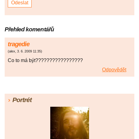
Přehled komentářů
tragedie
(
alex
,
3. 6. 2009
11:35
)
Co to má být?????????????????
Odpovědět
Portrét