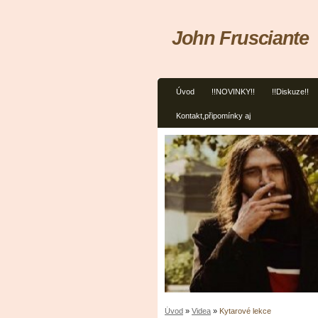
John Frusciante
Úvod
!!NOVINKY!!
!!Diskuze!!
Kontakt,připomínky aj
Úvod
»
Videa
»
Kytarové lekce