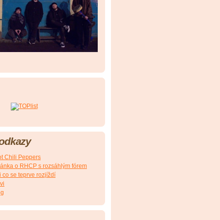
 odkazy
t Chili Peppers
ránka o RHCP s rozsáhlým fórem
 co se teprve rozjíždí
vi
og