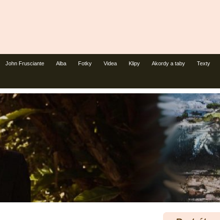
John Frusciante
Alba
Fotky
Videa
Klipy
Akordy a taby
Texty