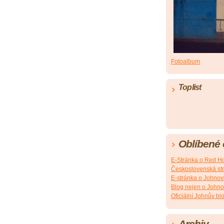
Fotoalbum
Toplist
Oblíbené
E-Stránka o Red Ho
Československá st
E-stránka o Johnovi
Blog nejen o Johno
Oficiální Johnův bl
Archiv