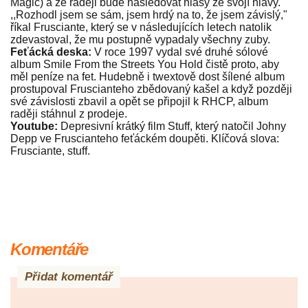
Magic) a že raději bude následovat hlasy ze svojí hlavy.
,,Rozhodl jsem se sám, jsem hrdý na to, že jsem závislý,"
říkal Frusciante, který se v následujících letech natolik
zdevastoval, že mu postupně vypadaly všechny zuby.
Feťácká deska:
V roce 1997 vydal své druhé sólové
album Smile From the Streets You Hold čistě proto, aby
měl peníze na fet. Hudebně i twextově dost šílené album
prostupoval Fruscianteho zbědovaný kašel a když později
své závislosti zbavil a opět se připojil k RHCP, album
raději stáhnul z prodeje.
Youtube:
Depresivní krátký film Stuff, který natočil Johny
Depp ve Fruscianteho feťáckém doupěti. Klíčová slova:
Frusciante, stuff.
Komentáře
Přidat komentář