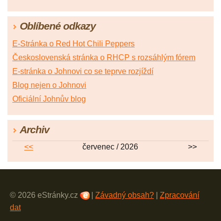
Oblíbené odkazy
E-Stránka o Red Hot Chili Peppers
Československá stránka o RHCP s rozsáhlým fórem
E-stránka o Johnovi co se teprve rozjíždí
Blog nejen o Johnovi
Oficiální Johnův blog
Archiv
<<
červenec / 2026
>>
© 2026 eStránky.cz
|
Závadný obsah?
|
Zpracování
dat