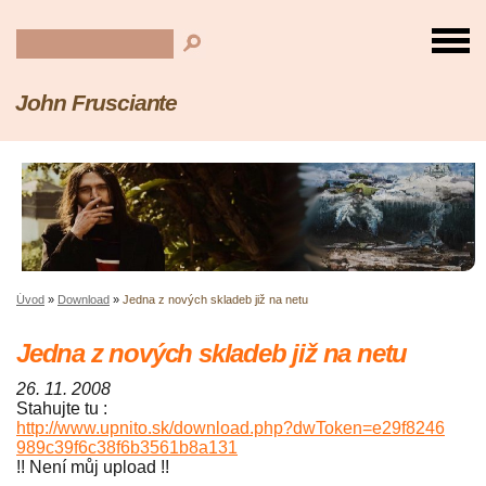
John Frusciante
Úvod
»
Download
»
Jedna z nových skladeb již na netu
Jedna z nových skladeb již na netu
26. 11. 2008
Stahujte tu :
http://www.upnito.sk/download.php?dwToken=e29f8246
989c39f6c38f6b3561b8a131
!! Není můj upload !!