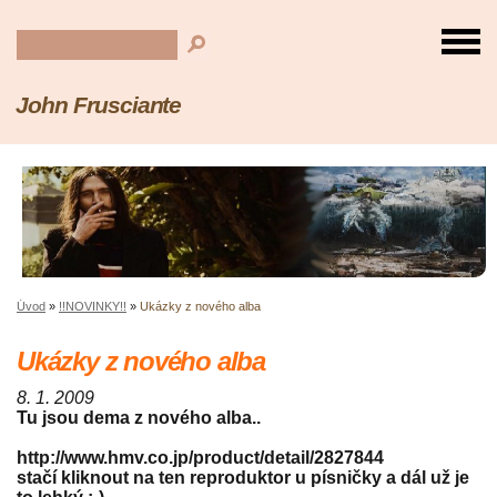
John Frusciante
Úvod
»
!!NOVINKY!!
»
Ukázky z nového alba
Ukázky z nového alba
8. 1. 2009
Tu jsou dema z nového alba..
http://www.hmv.co.jp/product/detail/2827844
stačí kliknout na ten reproduktor u písničky a dál už je