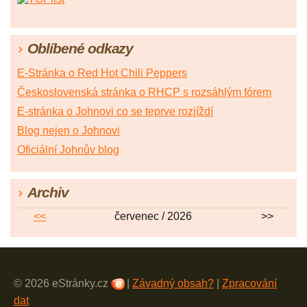
Oblíbené odkazy
E-Stránka o Red Hot Chili Peppers
Československá stránka o RHCP s rozsáhlým fórem
E-stránka o Johnovi co se teprve rozjíždí
Blog nejen o Johnovi
Oficiální Johnův blog
Archiv
<<
červenec / 2026
>>
© 2026 eStránky.cz
|
Závadný obsah?
|
Zpracování
dat