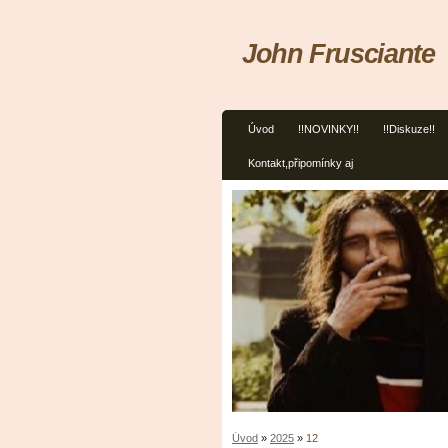
John Frusciante
Úvod
!!NOVINKY!!
!!Diskuze!!
Kontakt,připomínky aj
Úvod
»
2025
»
12