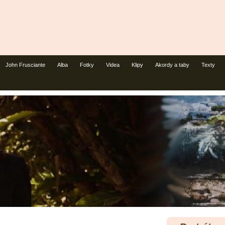
John Frusciante
Alba
Fotky
Videa
Klipy
Akordy a taby
Texty