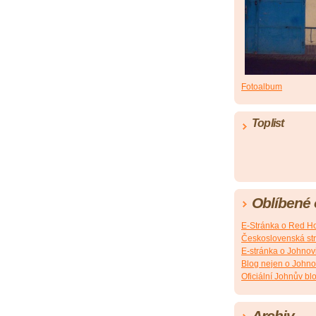
Fotoalbum
Toplist
Oblíbené
E-Stránka o Red Ho
Československá st
E-stránka o Johnovi
Blog nejen o Johno
Oficiální Johnův bl
Archiv