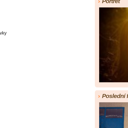
Portrét
vky
Poslední 