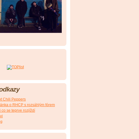
 odkazy
t Chili Peppers
ránka o RHCP s rozsáhlým fórem
 co se teprve rozjíždí
vi
og